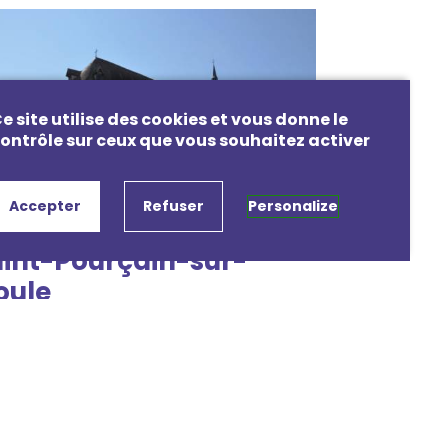
e site utilise des cookies et vous donne le
ontrôle sur ceux que vous souhaitez activer
Accepter
Refuser
Personalize
int-Pourçain-sur-
oule
lise Sainte-Croix
sulter les évènements
aliser