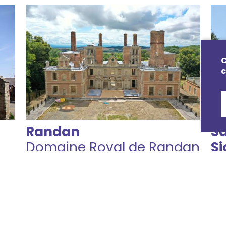
C
c
Randan
Sa
Domaine Royal de Randan
Si
Eg
Consulter les évènements
Localiser
Con
Loc