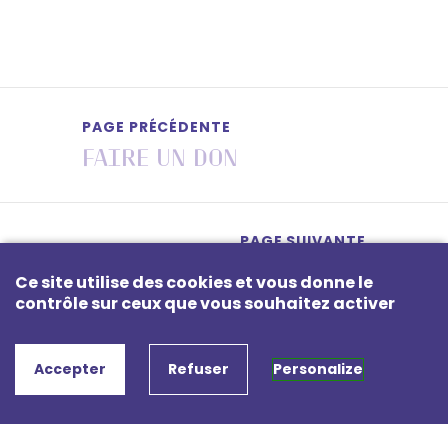
PAGE PRÉCÉDENTE
Faire un don
PAGE SUIVANTE
Séances scolaires
Ce site utilise des cookies et vous donne le
contrôle sur ceux que vous souhaitez activer
Accepter
Refuser
Personalize
Association Loi 1901 permettant
l’accès à la musique pour tous.