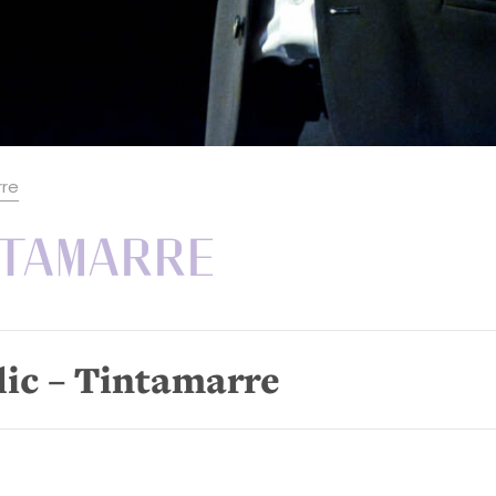
rre
ntamarre
blic – Tintamarre