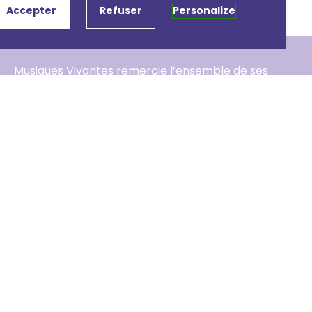
Accepter
Refuser
Personalize
Musiques Vivantes remercie l’ensemble de ses
partenaires & mécènes.
Si vous êtes une entreprise, vous pouvez
devenir
mécène
afin de soutenir les activités
de l’association.
Si vous êtes un particulier, vous pouvez
adhérer
à l’association.