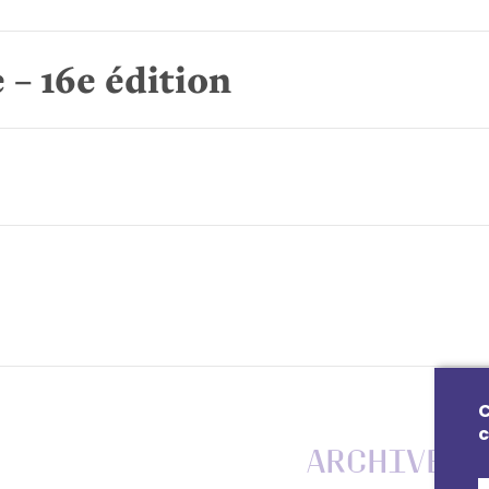
 – 16e édition
C
c
Archives d