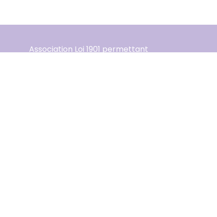
Association Loi 1901 permettant
l’accès à la musique pour tous.
Association Musiques Vivantes
+33 (0)4 70 31 15 00
communication@musiquesvivantes.com
56 avenue Victoria
03200 Vichy
Mentions légales
Plan du site