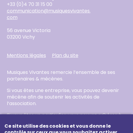
+33 (0)4 70 31 15 00
communication@musiquesvivantes.
com
56 avenue Victoria
03200 Vichy
Mentions légales
Plan du site
Musiques Vivantes remercie l’ensemble de ses
partenaires & mécènes.
Si vous êtes une entreprise, vous pouvez devenir
mécène
afin de soutenir les activités de
l’association.
Si vous êtes un particulier, vous pouvez
adhérer
à
l’association.
Ce site utilise des cookies et vous donne le
contrôle sur ceux que vous souhaitez activer