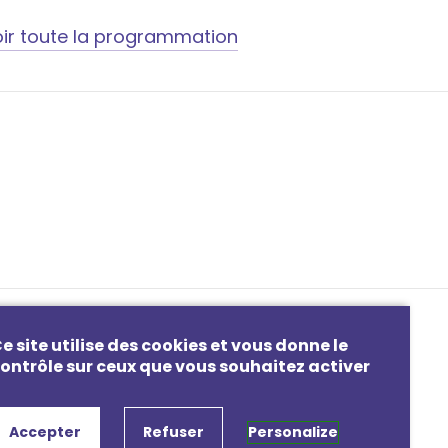
ir toute la programmation
PAGE SUIVANTE
e site utilise des cookies et vous donne le
ontrôle sur ceux que vous souhaitez activer
Séances scolaires
Accepter
Refuser
Personalize