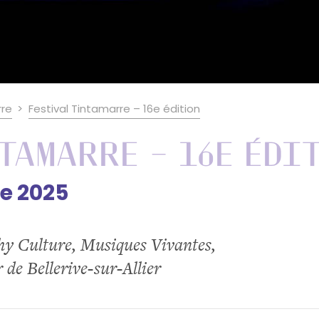
rre
Festival Tintamarre – 16e édition
tamarre – 16e édi
e 2025
chy Culture, Musiques Vivantes,
 de Bellerive-sur-Allier