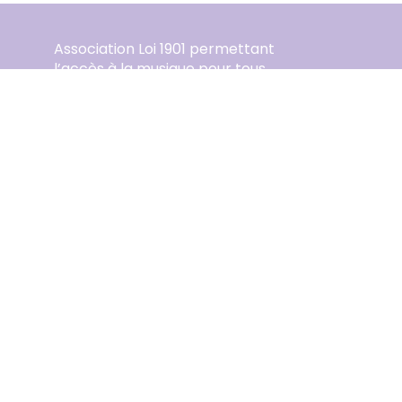
Association Loi 1901 permettant
l’accès à la musique pour tous.
Association Musiques Vivantes
+33 (0)4 70 31 15 00
communication@musiquesvivantes.com
56 avenue Victoria
03200 Vichy
Mentions légales
Plan du site