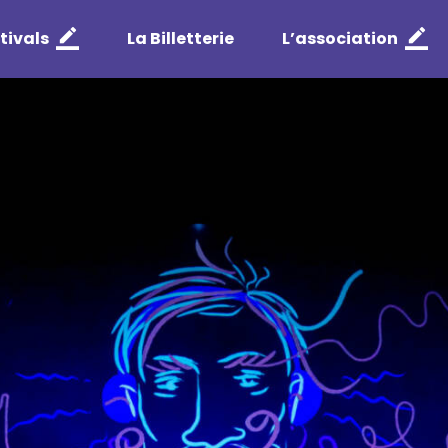
tivals
La Billetterie
L’association