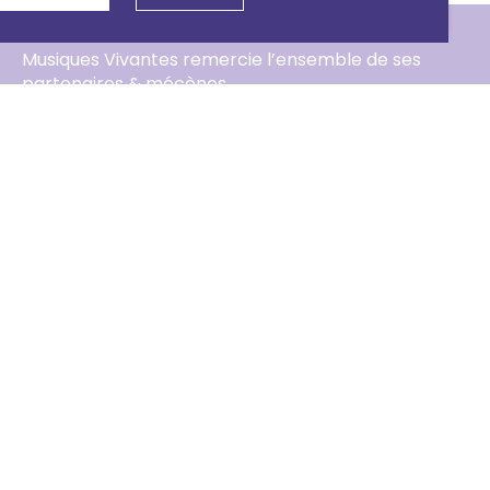
Musiques Vivantes remercie l’ensemble de ses
partenaires & mécènes.
Si vous êtes une entreprise, vous pouvez
devenir
mécène
afin de soutenir les activités
de l’association.
Si vous êtes un particulier, vous pouvez
adhérer
à l’association.