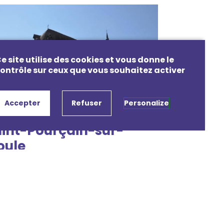
e site utilise des cookies et vous donne le
ontrôle sur ceux que vous souhaitez activer
Accepter
Refuser
Personalize
int-Pourçain-sur-
oule
lise Sainte-Croix
sulter les évènements
aliser