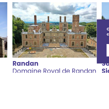
C
c
Randan
Sa
Domaine Royal de Randan
Si
Eg
Consulter les évènements
Localiser
Con
Loc