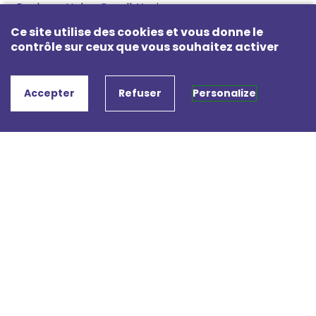
Poulenc, Hahn, Caryll, Yvain,
Fauré, Debussy, De Falla
Ce site utilise des cookies et vous donne le
Avec
contrôle sur ceux que vous souhaitez activer
Clémentine DECOUTURE,
soprano
Accepter
Refuser
Personalize
Chloé DUCRAY,
harpe
UN PEU PLUS TARD
Qing Li
Jeudi 7 juillet 2022 20h00
Montaigu-le-Blin, Église Sainte-Anne