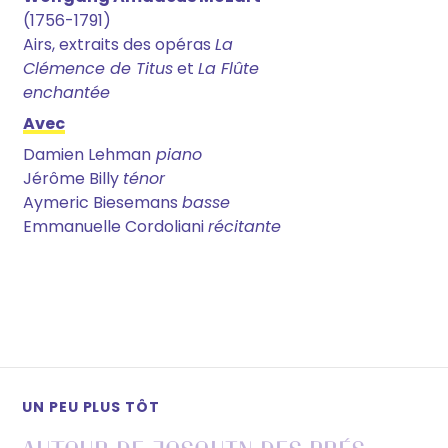
(1756-1791)
Airs, extraits des opéras
La
Clémence
de Titus
et
La Flûte
enchantée
Avec
Damien Lehman
piano
Jérôme Billy
ténor
Aymeric Biesemans
basse
Emmanuelle Cordoliani
récitante
UN PEU PLUS TÔT
Autour de Josquin Des Prés