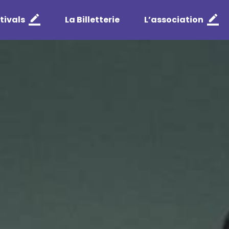
tivals
La Billetterie
L’association