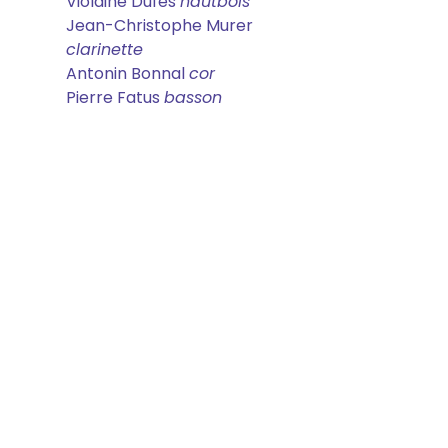
Violaine Dufès
hautbois
Jean-Christophe Murer
clarinette
Antonin Bonnal
cor
Pierre Fatus
basson