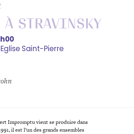
y
 à Stravinsky
6h00
glise Saint-Pierre
sohn
ncert Impromptu vient se produire dans
1991, il est l’un des grands ensembles