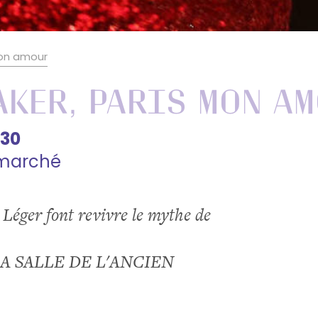
mon amour
aker, Paris mon a
h30
 marché
Léger font revivre le mythe de
 SALLE DE L'ANCIEN