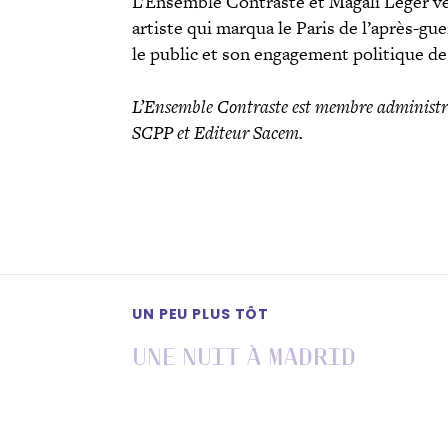
L’Ensemble Contraste et Magali Léger veul
artiste qui marqua le Paris de l’après-gu
le public et son engagement politique de 
L’Ensemble Contraste est membre administrat
SCPP et Editeur Sacem.
UN PEU PLUS TÔT
Une nuit à Madrid
Dimanche 11 juillet 2021 20h00
Gannat, Église Sainte-Croix