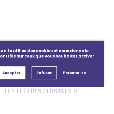
e site utilise des cookies et vous donne le
ontrôle sur ceux que vous souhaitez activer
Accepter
Refuser
Personalize
UN PEU PLUS TARD
 : Les Lettres Persanes de
Montesquieu
Jeudi 15 juillet 2021 20h00
Ebreuil, Église Saint Léger