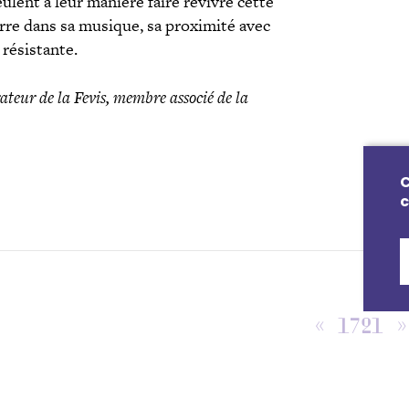
ent à leur manière faire revivre cette
erre dans sa musique, sa proximité avec
résistante.
eur de la Fevis, membre associé de la
C
c
« 1721 »