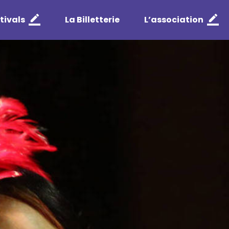
tivals
La Billetterie
L’association